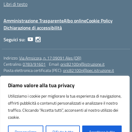
Libri di testo
Amministrazione Trasparente
Albo online
Cookie Policy
Dichiarazione di accessibilità
Seguici su:
Indirizzo:
Via Amsicora, n. 17 09091 Ales (OR)
Centralino:
0783/91601
Email:
oric82100n@istruzione.it
Posta elettronica certificata (PEC):
oric82100n@pec.istruzione.it
Codice fiscale: 80004790954
Diamo valore alla tua privacy
Codice meccanografico:
ORIC82100N
Codice Indice delle Pubbliche Amministrazioni (IPA): istsc_oric82100n
Utilizziamo i cookie per migliorare la tua esperienza di navigazione,
Codice unico di fatturazione (CUF): UFVO14
offrirti pubblicità o contenuti personalizzati e analizzare il nostro
traffico. Cliccando “Accetta tutti”, acconsenti al nostro utilizzo dei
cookie.
Idea e progetto di Designers Italia
Personalizza
Rifiuta tutto
Accettare tutto