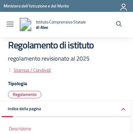
Vai ai contenuti
Vai al menu di navigazione
Vai al footer
Ministero dell'Istruzione e del Merito
Istituto Comprensivo Statale
di Ales
— Visita la pagina iniziale della scuola
Regolamento di istituto
regolamento revisionato al 2025
Stampa / Condividi
Tipologia
Regolamento
Indice della pagina
Descrizione