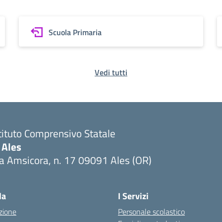
Scuola Primaria
Vedi tutti
tituto Comprensivo Statale
 Ales
a Amsicora, n. 17 09091 Ales (OR)
Visita la pagina iniziale della scuola
la
I Servizi
zione
Personale scolastico