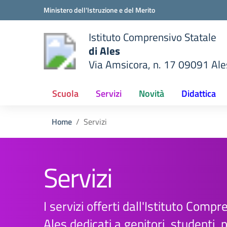
Vai ai contenuti
Vai al menu di navigazione
Vai al footer
Ministero dell'Istruzione e del Merito
Istituto Comprensivo Statale
di Ales
Via Amsicora, n. 17 09091 Ale
della scuola
— Visita la pagina iniziale del
Scuola
Servizi
Novità
Didattica
Home
Servizi
Servizi
I servizi offerti dall'Istituto Compr
Ales dedicati a genitori, studenti,