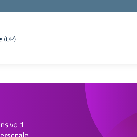
s (OR)
la scuola
ensivo di
 personale