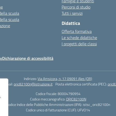
Famiglie e studenti
ne
Percorsi di studio
della scuola
Tutti i servizi
della scuola
Didattica
azione
Offerta formativa
Le schede didattiche
I progetti delle classi
cy
Dichiarazione di accessibilità
Indirizzo:
Via Amsicora, n. 17 09091 Ales (OR)
1
Email:
oric82100n@istruzione.it
Posta elettronica certificata (PEC):
oric8
Codice fiscale: 80004790954
,
Codice meccanografico:
ORIC82100N
Codice Indice delle Pubbliche Amministrazioni (IPA): istsc_oric82100n
Codice unico di fatturazione (CUF): UFVO14