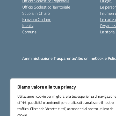
Ufficio Scolastico Regionale
I luoghi
Ufficio Scolastico Territoriale
Le perso
Scuola in Chiaro
I numeri 
Iscrizioni On Line
Le carte 
Invalsi
Organizz
Comune
La storia
Amministrazione Trasparente
Albo online
Cookie Poli
Centralino:
0783/9160
Diamo valore alla tua privacy
Utilizziamo i cookie per migliorare la tua esperienza di navigazione
offrirti pubblicità o contenuti personalizzati e analizzare il nostro
traffico. Cliccando “Accetta tutti”, acconsenti al nostro utilizzo dei
cookie.