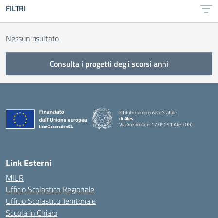
FILTRI
Nessun risultato
Consulta i progetti degli scorsi anni
Istituto Comprensivo Statale
di Ales
Via Amsicora, n. 17 09091 Ales (OR)
— Visita la pagina iniziale della scuola
Link Esterni
MIUR
Ufficio Scolastico Regionale
Ufficio Scolastico Territoriale
Scuola in Chiaro