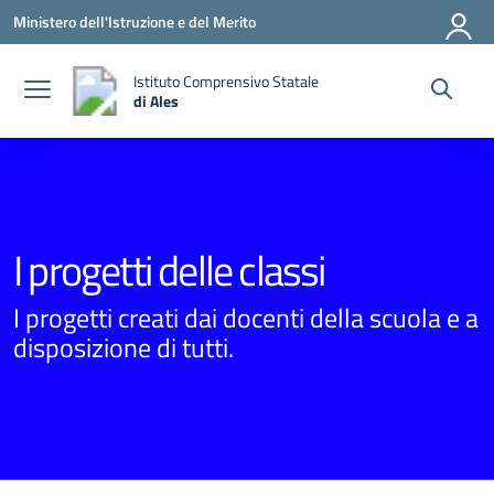
Vai ai contenuti
Vai al menu di navigazione
Vai al footer
Ministero dell'Istruzione e del Merito
Istituto Comprensivo Statale
di Ales
— Visita la pagina iniziale della scuola
I progetti delle classi
I progetti creati dai docenti della scuola e a
disposizione di tutti.