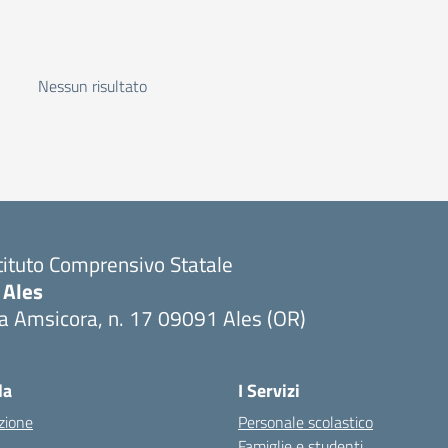
Nessun risultato
tituto Comprensivo Statale
 Ales
a Amsicora, n. 17 09091 Ales (OR)
Visita la pagina iniziale della scuola
la
I Servizi
zione
Personale scolastico
Famiglie e studenti