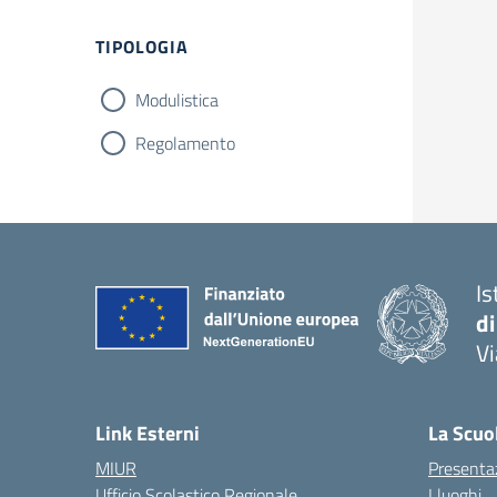
Filtri
TIPOLOGIA
Modulistica
Regolamento
Is
di
Vi
— 
Link Esterni
La Scuo
MIUR
Presenta
Ufficio Scolastico Regionale
I luoghi