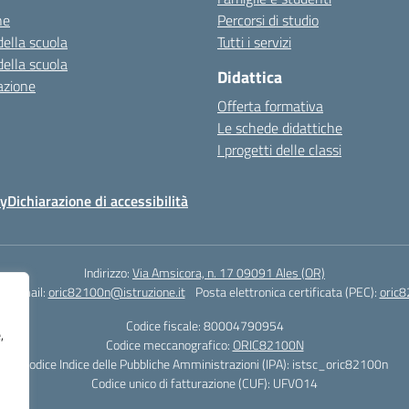
ne
Percorsi di studio
della scuola
Tutti i servizi
della scuola
Didattica
azione
Offerta formativa
Le schede didattiche
I progetti delle classi
cy
Dichiarazione di accessibilità
Indirizzo:
Via Amsicora, n. 17 09091 Ales (OR)
1
Email:
oric82100n@istruzione.it
Posta elettronica certificata (PEC):
oric8
Codice fiscale: 80004790954
,
Codice meccanografico:
ORIC82100N
Codice Indice delle Pubbliche Amministrazioni (IPA): istsc_oric82100n
Codice unico di fatturazione (CUF): UFVO14