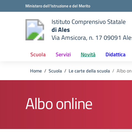
Vai ai contenuti
Vai al menu di navigazione
Vai al footer
Ministero dell'Istruzione e del Merito
Istituto Comprensivo Statale
di Ales
Via Amsicora, n. 17 09091 Ale
della scuola
— Visita la pagina iniziale del
Scuola
Servizi
Novità
Didattica
Home
Scuola
Le carte della scuola
Albo on
Albo online