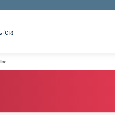
s (OR)
la scuola
line